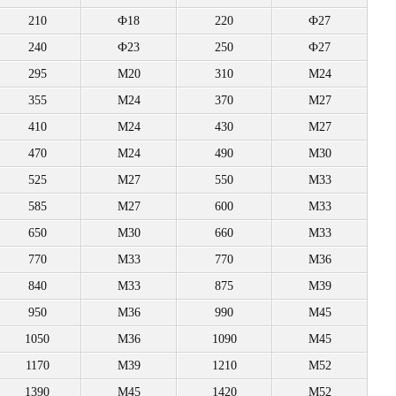
210
Ф18
220
Ф27
240
Ф23
250
Ф27
295
M20
310
M24
355
M24
370
M27
410
M24
430
M27
470
M24
490
M30
525
M27
550
M33
585
M27
600
M33
650
M30
660
M33
770
M33
770
M36
840
M33
875
M39
950
M36
990
M45
1050
M36
1090
M45
1170
M39
1210
M52
1390
M45
1420
M52