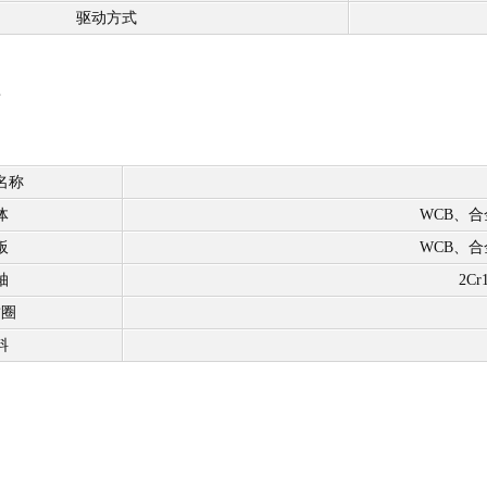
驱动方式
名称
体
WCB、合
板
WCB、合
轴
2C
封圈
料