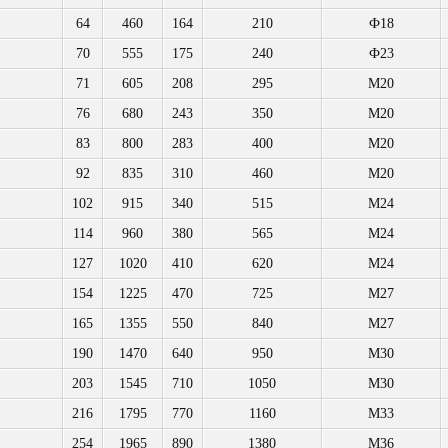
64
460
164
210
Ф18
70
555
175
240
Ф23
71
605
208
295
M20
76
680
243
350
M20
83
800
283
400
M20
92
835
310
460
M20
102
915
340
515
M24
114
960
380
565
M24
127
1020
410
620
M24
154
1225
470
725
M27
165
1355
550
840
M27
190
1470
640
950
M30
203
1545
710
1050
M30
216
1795
770
1160
M33
254
1965
890
1380
M36