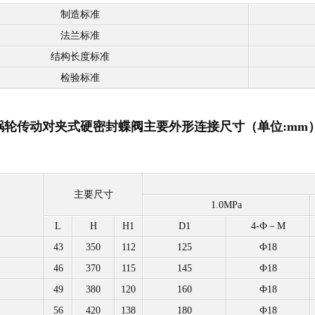
制造标准
法兰标准
结构长度标准
检验标准
6/25/蜗轮传动对夹式硬密封蝶阀主要外形连接尺寸（单位:mm
主要尺寸
1.0MPa
L
H
H1
D1
4-Ф－M
43
350
112
125
Ф18
46
370
115
145
Ф18
49
380
120
160
Ф18
56
420
138
180
Ф18