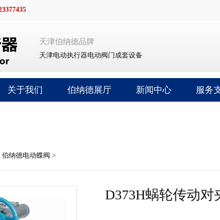
23377435
天津伯纳德品牌
天津
电动执行器
电动阀门成套设备
关于我们
伯纳德展厅
新闻中心
服务
>
伯纳德电动蝶阀
>
D373H蜗轮传动