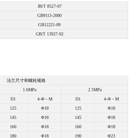
JB/T 8527-97
GB9113-2000
GB12221-89
GB/T 13927-92
）
法兰尺寸和螺栓规格
1.6MPa
2.5MPa
D1
4-Ф－M
D1
4-Ф－M
125
Ф18
125
Ф18
145
Ф18
145
Ф18
160
Ф18
160
Ф18
180
Ф18
190
Ф23