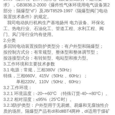
求》，GB3836.2-2000《爆炸性气体环境用电气设备第2
部分：隔爆型“d”》及JB/T8529-1997《隔爆型阀门电动
装置技术条件》的规定。
我司电动执行机构生产基地扬州 电力设备、环保化
工、热电行业、石油化工、管道工程、水利工程、阀
门、风门等行业均有使用。
2.分类
多回转电动装置按防护类型分：有户外型和隔爆型；
按控制方式分：有常规型、整体型和整体调节型；
按连接型式分：有转矩型、电站型和推力型。
3.工作环境和主要技术参数
3.1 电源：常规，三相380V（50Hz）
特殊，三相660V、415V（50Hz 、60Hz）；
单相220V、110V（50Hz 、60Hz）
3.2 工作环境：
3.2.1 环境温度：-20~+60℃ （特殊订货-40~+80℃）。
3.2.2 相对湿度：≤95%（25℃时）。
3.2.3防护类型：户外型用于无易燃、易爆和无腐蚀性介
质的场所。隔爆型产品有dⅠ和dⅡBT4两种，dⅠ适用于煤矿