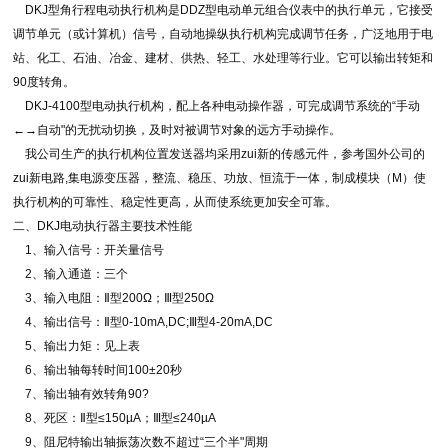
DKJ型角行程电动执行机构是DDZ型电动单元组合仪表中的执行单元，它接受
调节单元（或计算机）信号，自动地操纵执行机构完成调节任务，广泛地用于电
站、化工、石油、冶金、建材、供热、轻工、水处理等行业。它可以输出转矩和
90度转角。
DKJ-4100型电动执行机构，配上各种电动操作器，可完成调节系统的“手动
←→自动"的无扰动切换，及时对被调节对象的远方手动操作。
我公司生产的执行机构位置发送器均采用zui新的传感元件，参考国外公司的
zui新电路,集电源变压器，整流、稳压、功放、恒流于一体，制成模块（M）使
执行机构的可靠性、稳定性更高，从而使系统更加安全可靠。
二、DKJ电动执行器主要技术性能
1、输入信号：开关量信号
2、输入通道：三个
3、输入电阻：Ⅱ型200Ω；Ⅲ型250Ω
4、输出信号：Ⅱ型0-10mA,DC;Ⅲ型4-20mA,DC
5、输出力矩：见上表
6、输出轴每转时间100±20秒
7、输出轴有效转角90?
8、死区：Ⅱ型≤150µA；Ⅲ型≤240µA
9、阻尼特输出轴振荡次数不超过“三个半"周期